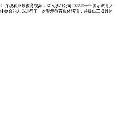
法》并观看廉政教育视频，深入学习公司2022年干部警示教育大
体参会的人员进行了一次警示教育集体谈话，并提出三项具体