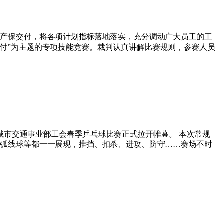
产保交付，将各项计划指标落地落实，充分调动广大员工的工
交付”为主题的专项技能竞赛。裁判认真讲解比赛规则，参赛人员
城市交通事业部工会春季乒乓球比赛正式拉开帷幕。 本次常规
弧线球等都一一展现，推挡、扣杀、进攻、防守……赛场不时