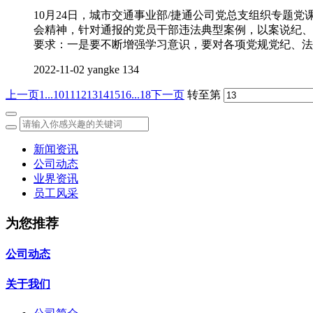
10月24日，城市交通事业部/捷通公司党总支组织专题
会精神，针对通报的党员干部违法典型案例，以案说纪、
要求：一是要不断增强学习意识，要对各项党规党纪、法
2022-11-02
yangke
134
上一页
1...
10
11
12
13
14
15
16
...18
下一页
转至第
新闻资讯
公司动态
业界资讯
员工风采
为您推荐
公司动态
关于我们