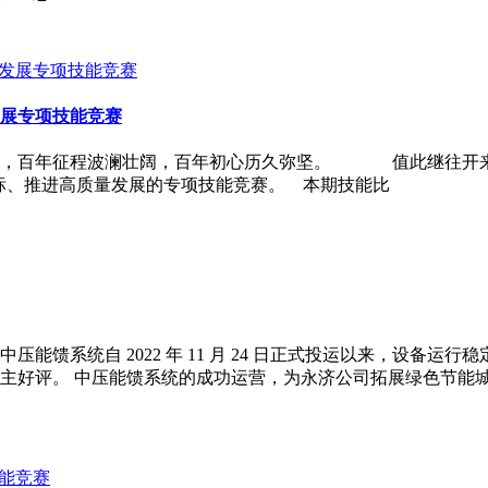
发展专项技能竞赛
之年，百年征程波澜壮阔，百年初心历久弥坚。 值此继往开来
目标、推进高质量发展的专项技能竞赛。 本期技能比
压能馈系统自 2022 年 11 月 24 日正式投运以来，设
主好评。 中压能馈系统的成功运营，为永济公司拓展绿色节能