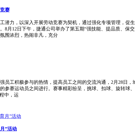
能竞赛
工潜力，以深入开展劳动竞赛为契机，通过强化专项管理，促生
。8月12日下午，捷通公司举办了第五期“强技能、提品质、保
氛围浓烈，热闹非凡，充分
强员工积极参与的热情，提高员工之间的交流沟通，2月28日，
的参赛运动员之间进行。赛事精彩纷呈，挑球、扣球、旋转球、
过程中，运
月”活动