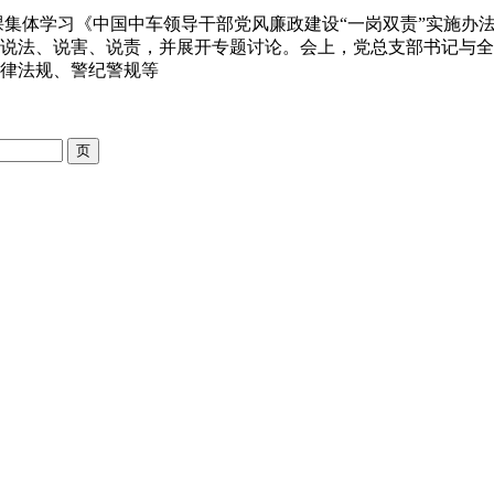
党课集体学习《中国中车领导干部党风廉政建设“一岗双责”实施办
说法、说害、说责，并展开专题讨论。会上，党总支部书记与全
律法规、警纪警规等