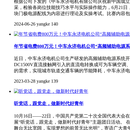
根据公司下发的《中车永济电机有限公司庆祝新中国成立7
采，检验各岗位技能技巧水平与实际操作能力，6月21日
块门极电源配线为内容进行理论及实操考试。比赛内容包
2024-06-26
yangke
140
年节省电费800万元！中车永济电机公司“高频辅助电源
近日，中车永济电机公司生产研发的高频辅助电源系统开
DC1500V直流接触网引入的直流电转换成可为车辆空
的需求，实现城市轨道交通车辆的节能降耗，中车永济电
2023-03-28
yangke
139
听党话，跟党走，做新时代好青年
10月16日——22日，中国共产党第二十次全国代表大
展“听党话，跟党走，做新时代好青年”主题团日活动。 
舞台无比宽阔，实现梦想的前景无比光明”，寄语广大青年