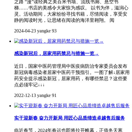
之路 “漫”读经典之美百米书墙、流线书廊、悬空书
梯……书店的美感令大家惊为感叹。 以书为伴，滋润心
灵。活动期间，大家纷纷寻找书籍，尽情阅读，享受安
静的阅读时光，让思绪在阅读的海洋里翱翔。 阅
2024-04-23
yangke
93
感染新冠后，居家用药禁忌与措施一览→
近日，国家中医药管理局中医疫病防治专家委员会发布
新冠病毒感染者居家中医药干预指引。一图了解↓居家用
药安全提示感染新冠，居家用药，有哪些禁忌？这些要
点必须牢记↓↓↓
2022-12-13
yangke
91
实干迎新春 奋力开新局 用匠心品质缔造卓越售后服务
临近春节，2024年春运也即将拉开帷幕，正值冬天寒