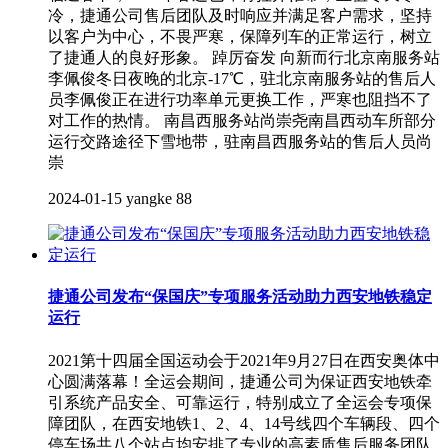
冷，捷通公司售后团队及时响应并满足客户需求，坚持
以客户为中心，不畏严寒，保障列车的正常运行，树立
了捷通人的良好形象。 踔厉奋发 向新而行北京南服务站
李佩俊冬日夜晚的北京-17℃，驻北京南服务站的售后人
员李佩俊正在进行功率单元更换工作，严寒也阻挡不了
对工作的热情。 南昌西服务站尚崇尧南昌西动车所部分
运行交路途径下雪地带，驻南昌西服务站的售后人员尚
崇
2024-01-15
yangke
88
捷通公司发布“保国庆”专项服务活动助力西安地铁稳定
运行
2021第十四届全国运动会于2021年9月27日在西安奥体中
心圆满落幕！全运会期间，捷通公司为保证西安地铁牵
引系统产品安全、可靠运行，特别成立了全运会专项保
障团队，在西安地铁1、2、4、14号线四个车辆段、四个
停车场共八个站点均安排了专业的高素质售后服务团队