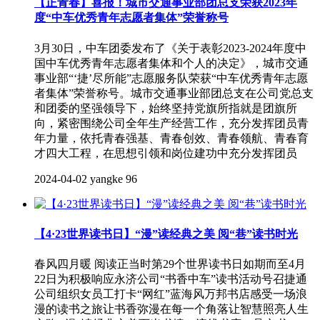
【正青春】喜报！城市交通事业部团总支荣获2023年
度“中车优秀青年志愿者集体”荣誉称号
3月30日，中车团委发布了《关于表彰2023-2024年度中
国中车优秀青年志愿者集体和个人的决定》，城市交通
事业部“‘捷’尽所能”志愿服务队荣获“中车优秀青年志愿
者集体”荣誉称号。城市交通事业部团总支在公司党总支
和团委的坚强领导下，始终坚持党旗所指就是团旗所
向，紧密围绕公司全年生产经营工作，充分发挥团员青
年力量，依托青春强基、青春创效、青春领航、青春育
才四大工程，在思想引领和岗位建功中充分发挥团员
2024-04-02
yangke
96
【4·23世界读书日】“漫”读经典之美 阅“巷”读书时光
春风四月暖 阅读正当时第29个世界读书日如期而至4月
22日为积极响应永济公司“书香中车”读书活动号召捷通
公司组织女员工打卡“网红”蓝海风万邦书店感受一场浪
漫的读书之旅让书香弥漫在每一个角落让智慧照亮人生