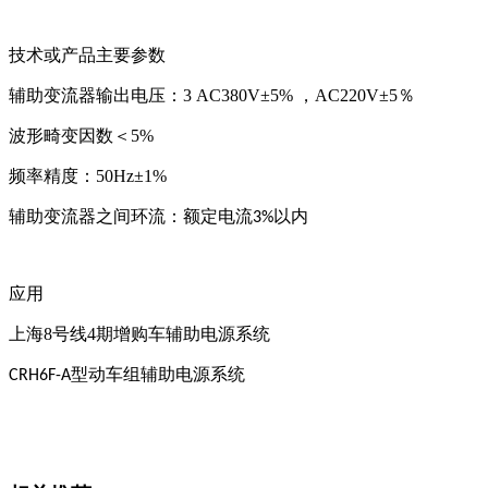
技术或产品主要参数
辅助变流器输出电压：
3 AC380V
±
5%
，
AC
220V±5
％
波形畸变因数＜
5%
频率精度：
50Hz
±
1%
辅助变流器之间环流：额定电流
以内
3%
应用
上海
8
号线
4
期增购车辅助电源系统
型动车组辅助电源系统
CRH6F-A