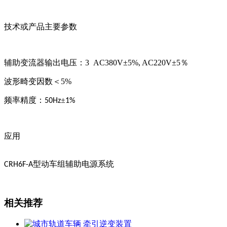
技术或产品主要参数
辅助变流器输出电压：
3 AC380V
±
5%, AC
220V±5
％
波形畸变因数＜
5%
频率精度：
±
50Hz
1%
应用
型动车组辅助电源系统
CRH6F-A
相关推荐