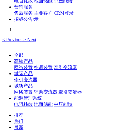
电阻耗散
地面储能
中压能馈
营销服务
售后服务
主要客户
CRM登录
招标公告/示
<
Previous
>
Next
全部
高铁产品
网络装置
空调装置
牵引变流器
城际产品
牵引变流器
城轨产品
网络装置
辅助变流器
牵引变流器
能源管理系统
电阻耗散
地面储能
中压能馈
推荐
热门
最新