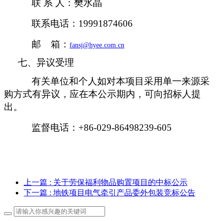
联
系
人：樊水晶
联系电话：
19991874606
邮
箱：
fansj@hyee.com.cn
七、异议受理
有关单位和个人如对本项目采用单一来源采
购方式有异议，应在本公示期内，可向招标人提
出。
监督电话：
+
86-
029-86498239-605
上一篇
: 关于劳保福利物品购置项目的中标公示
下一篇
: 地铁项目电气牵引产品委外包装竞标公告