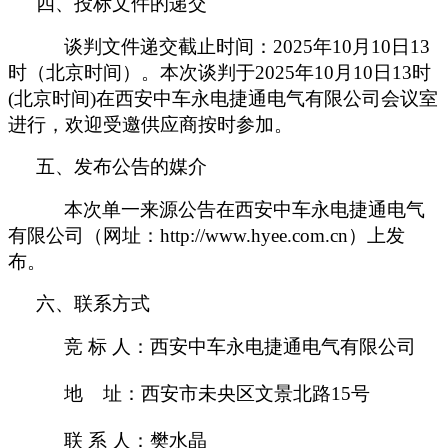
四、投标文件的递交
谈判文件递交截止时间：
202
5
年
10
月
10
日
13
时（北京时间）。本次谈判于
202
5
年
10
月
10
日
13
时
(北京时间)在西安中车永电捷通电气有限公司会议室
进行，欢迎受邀供应商按时参加。
五、发布公告的媒介
本次单一来源公告在西安中车永电捷通电气
有限公司（网址：
http://www.hyee.com.cn）上发
布。
六、联系方式
竞
标
人：西安中车永电捷通电气有限公司
地
址：西安市未央区文景北路
15号
联
系
人：樊水晶