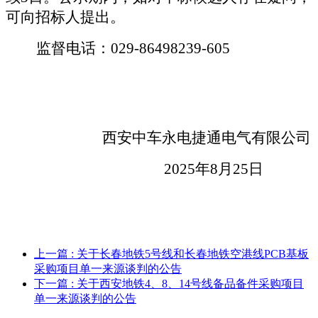
可向招标人提出。
监督电话：
029-
86498239
-
605
西安中车永电捷通电气有限公司
202
5
年
8
月
25
日
上一篇
: 关于长春地铁5号线和长春地铁空港线PCB基板
采购项目单一来源谈判的公告
下一篇
: 关于西安地铁4、8、14号线备品备件采购项目
单一来源谈判的公告