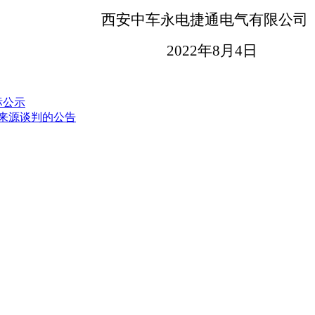
西安中车永电捷通电气有限公司
202
2
年
8
月
4
日
标公示
一来源谈判的公告