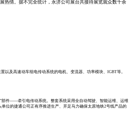
观展热情。据不完全统计，永济公司展台共接待展览观
众数千余
装置以及高速动车组电传动系统的电机、变流器、功率模块、
IGBT等。
心脏”部件——牵引电传动系统。整套系统采用全自动驾驶、智能运维、运维
头单位的捷通公司正有序推进生产、开足马力确保太原地铁2号线产品的