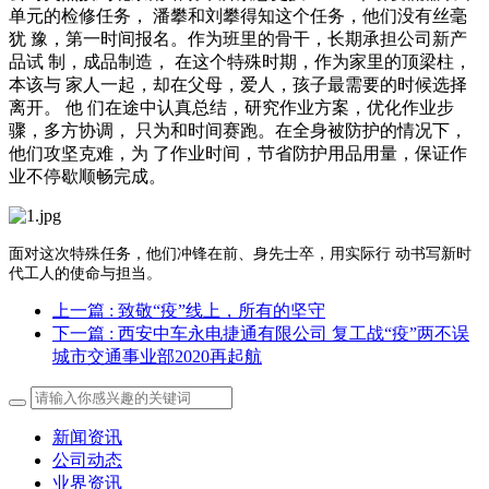
单元的检修任务， 潘攀和刘攀得知这个任务，他们没有丝毫
犹 豫，第一时间报名。作为班里的骨干，长期承担公司新产
品试 制，成品制造， 在这个特殊时期，作为家里的顶梁柱，
本该与 家人一起，却在父母，爱人，孩子最需要的时候选择
离开。 他 们在途中认真总结，研究作业方案，优化作业步
骤，多方协调， 只为和时间赛跑。在全身被防护的情况下，
他们攻坚克难，为 了作业时间，节省防护用品用量，保证作
业不停歇顺畅完成。
面对这次特殊任务，他们冲锋在前
、身先士卒，用实际行
动书写
新
时
代
工
人的
使
命与
担当
。
上一篇
: 致敬“疫”线上，所有的坚守
下一篇
: 西安中车永电捷通有限公司 复工战“疫”两不误
城市交通事业部2020再起航
新闻资讯
公司动态
业界资讯