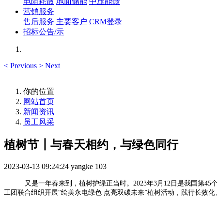
电阻耗散
地面储能
中压能馈
营销服务
售后服务
主要客户
CRM登录
招标公告/示
<
Previous
>
Next
你的位置
网站首页
新闻资讯
员工风采
植树节┃与春天相约，与绿色同行
2023-03-13 09:24:24
yangke
103
又是一年春来到，植树护绿正当时。2023年3月12日是我国第
工团联合组织开展“绘美永电绿色 点亮双碳未来”植树活动，践行长效